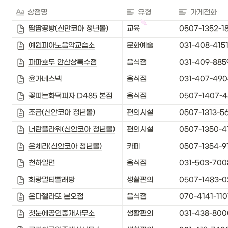
상점명
유형
가게전화
땀땀공방(신안코아 청년몰)
교육
0507-1352-1
예원피아노음악교습소
문화예술
031-408-415
파파호두 안산상록수점
음식점
031-409-885
윤가네스넥
음식점
031-407-49
꽃피는화덕피자 D485 본점
음식점
0507-1407-
조금(신안코아 청년몰)
편의시설
0507-1313-5
너란플라워(신안코아 청년몰)
편의시설
0507-1350-4
은체리(신안코아 청년몰)
카페
0507-1354-9
천하일면
음식점
031-503-700
화랑멀티빨래방
생활편의
0507-1483-0
온다젤라또 본오점
음식점
070-4141-110
첫눈에공인중개사무소
생활편의
031-438-800