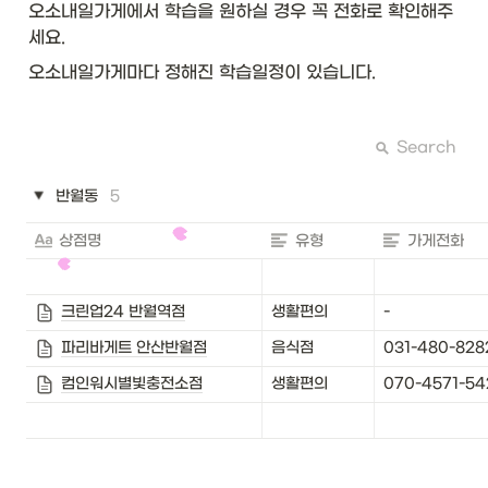
오소내일가게에서 학습을 원하실 경우 꼭 전화로 확인해주
세요.
오소내일가게마다 정해진 학습일정이 있습니다.
Search
반월동
5
상점명
유형
가게전화
크린업24 반월역점
생활편의
-
파리바게트 안산반월점
음식점
031-480-828
컴인워시별빛충전소점
생활편의
070-4571-54