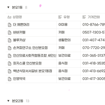
본오1동
8
상점명
유형
가게전화
더 예쁜머리
이미용
010-8766-78
바바카멜
카페
0507-1303-5
블루카샵
생활편의
031-407-474
손커피연구소 안산본오점
카페
070-7720-2
안산의료사회적협동조합 새안산상록의원
보건의료
031-365-313
피자스쿨 안산본오점
음식점
031-418-353
백년식당서서갈비 본오1동점
음식점
031-413-669
인영약국
보건의료
031-417-300
본오2동
13