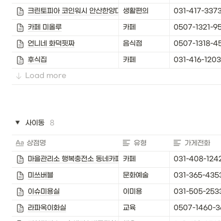
크린토피아 코인워시 안산한양대점
생활편의
031-417-337
카페 미올루
카페
0507-1321-9
언니네 화덕핏짜
음식점
0507-1318-4
후식집
카페
031-416-1203
Load more
사이동
8
상점명
유형
가게전화
마을관리소 행복충전소 동네카페
카페
031-408-124
미쓰버블
문화예술
031-365-435
이슈미용실
이미용
031-505-253
라파옥이화실
교육
0507-1460-3