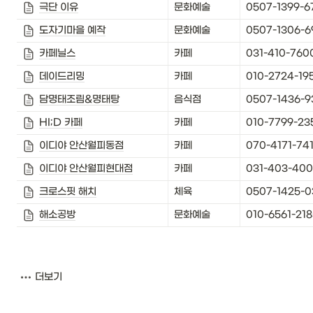
극단 이유
문화예술
0507-1399-6
도자기마을 예작
문화예술
0507-1306-6
카페닐스
카페
031-410-760
데이드리밍
카페
010-2724-19
담명태조림&명태탕
음식점
0507-1436-9
HI;D 카페
카페
010-7799-23
이디야 안산월피동점
카페
070-4171-74
이디야 안산월피현대점
카페
031-403-400
크로스핏 해치
체육
0507-1425-0
해소공방
문화예술
010-6561-218
더보기