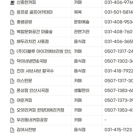
신중한커피
카페
031-406-976
윤프로 골프아카데미
체육
031-501-5814
홍쌤공방
문화예술
031-408-953
복합문화공간 마을숲
관련기관
031-408-760
해두리치킨 사동점
음식점
031-406-365
(주)더블루 아이갓에브리씽 안산교육지원청점
카페
0507-1317-2
덕이네냉면&국밥
음식점
0507-1302-3
진미 샤브샤브 칼국수
음식점
031-418-792
이스턴문
카페
0507-1317-3
폰상점 안산시곡점
생활편의
0507-1383-6
여운커피
카페
0507-1373-3
오얏리커피 한양대에리카점
카페
0507-1353-4
우리동네커피공장
카페
-
김여사찬방
음식점
031-415-1123