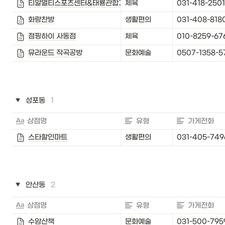
티알멀티스포츠센터&태룡관합기도
체육
031-418-2501
화랑찬방
생활편의
031-408-818
점핑하이 사동점
체육
010-8259-67
뮤라운드 작곡공방
문화예술
0507-1358-5
성포동
1
상점명
유형
가게전화
스타할인마트
생활편의
031-405-749
안산동
2
상점명
유형
가게전화
수암산책
문화예술
031-500-795