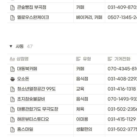
큰숲빵집 부곡점
카페
031-409-870
옐로우스완케이크
베이커리, 카페
0507-1345-2
사동
47
상점명
유형
가게전화
대동북카페
카페
070-4345-8
오소돈
음식점
031-408-229
청소년열정공간 99도
교육
031-416-1318
초지참숯불갈비
음식점
070-1493-93
태룡관합기도 무극도장
체육
031-502-235
해온뷰티스튜디오
이미용
031-415-1129
홈스마일
생활편의
031-502-377