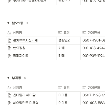
코리아공인중개사사무소
생활편의
031-418-740
본오3동
3
상점명
유형
가게전화
홍차부부사진가게
생활편의
0507-1301-0
앤의정원
카페
031-418-424
카페제이콥
카페
031-939-1194
부곡동
4
상점명
유형
가게전화
신데렐라 헤어팜
이미용
0507-1328-6
헤어텔런트 미용실
이미용
031-408-583