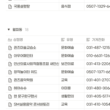
국풍설렁탕
음식점
0507-1329-6
월피동
18
상점명
유형
가게전화
퀸즈미술교습소
문화예술
031-487-1215
아우어페인터
문화예술
010-6631-126
안산의료사회적협동조합 새안산한의원
보건의료
031-413-220
창작놀이터 위드
문화예술
0507-1371-6
퀸즈음악학원
교육
031-401-270
헤어슈슈
이미용
031-480-306
현 문구완구팬시
생활편의
031-405-517
SM실용음악 콘서바토리
교육
031-410-105